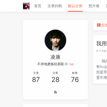
首页
文章归档
默认分类
照片墙
分
我用
9 个月前
凌康
我
不停地磨炼轻
i
L
C
i
N
有bu
但是导
文章
分类
标签
置不用
87
28
76
大了变
设置不
般兼容