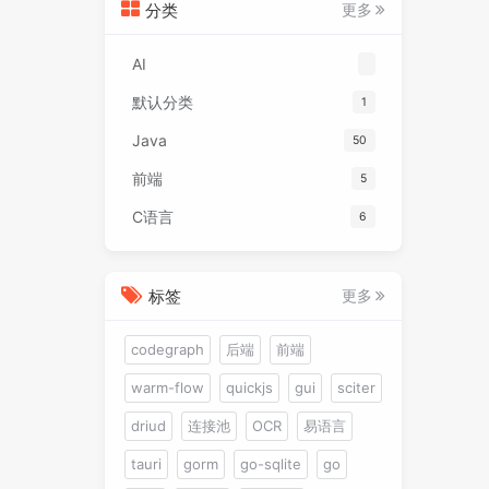
分类
更多
AI
默认分类
1
Java
50
前端
5
C语言
6
标签
更多
codegraph
后端
前端
warm-flow
quickjs
gui
sciter
driud
连接池
OCR
易语言
tauri
gorm
go-sqlite
go