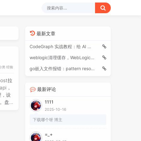
最新文章
CodeGraph 实战教程：给 AI 编程助手装上“代码导航仪”
weblogic清理缓存，WebLogic清理缓存、后台重启
分类
经验
go嵌入文件报错：pattern resources/sql/*.sql: no matching files found
ost拉
pi，
最新评论
理，设
议。盘子
1111
走代理，
2025-10-16
uno一
下载哪个呀 博主
=_+