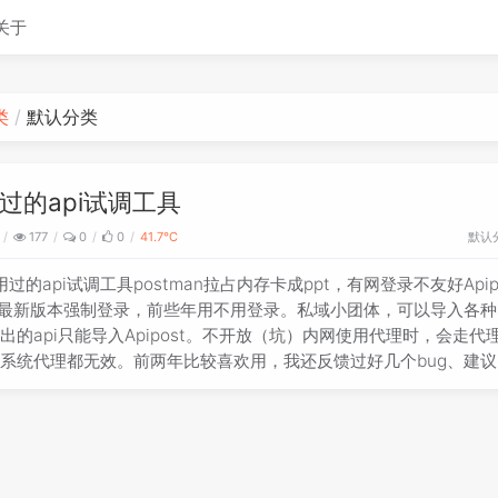
关于
类
默认分类
过的api试调工具
默认
177
0
0
41.7℃
用过的api试调工具postman拉占内存卡成ppt，有网登录不友好Apip
g最新版本强制登录，前些年用不用登录。私域小团体，可以导入各种a
出的api只能导入Apipost。不开放（坑）内网使用代理时，会走代
系统代理都无效。前两年比较喜欢用，我还反馈过好几个bug、建
得臃肿了apifix拉同 ApipostHoppscotch拉内网使用代理时，会
用系统代理都无效。无法查看本次请求的具体请求头、响应内容等Br
多种api协议，导