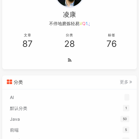
凌康
不停地磨炼轻易取
_
.
2
#
K
文章
分类
标签
87
28
76
分类
更多
AI
默认分类
1
Java
50
前端
5