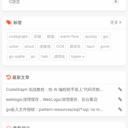
C语言
6
标签
更多
codegraph
后端
前端
warm-flow
quickjs
gui
sciter
driud
连接池
OCR
易语言
tauri
gorm
go-sqlite
go
halo
虚拟化
hyper-v
最新文章
CodeGraph 实战教程：给 AI 编程助手装上“代码导航仪”
weblogic清理缓存，WebLogic清理缓存、后台重启
go嵌入文件报错：pattern resources/sql/*.sql: no matching files found