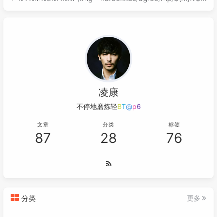
}_${time}"echo "开始构建镜像：${img}"docker build -t
$img .echo "开始导出
凌康
不停地磨炼轻易
I
w
&
c
C
文章
分类
标签
87
28
76
分类
更多