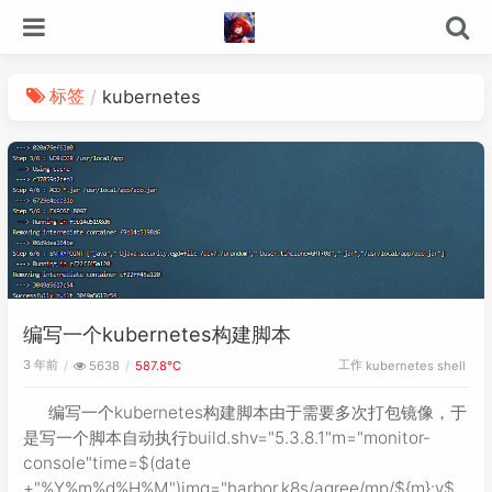
标签
kubernetes
编写一个kubernetes构建脚本
3 年前
工作
5638
587.8℃
kubernetes
shell
编写一个kubernetes构建脚本由于需要多次打包镜像，于
是写一个脚本自动执行build.shv="5.3.8.1"m="monitor-
console"time=$(date
+"%Y%m%d%H%M")img="harbor.k8s/agree/mp/${m}:v${v