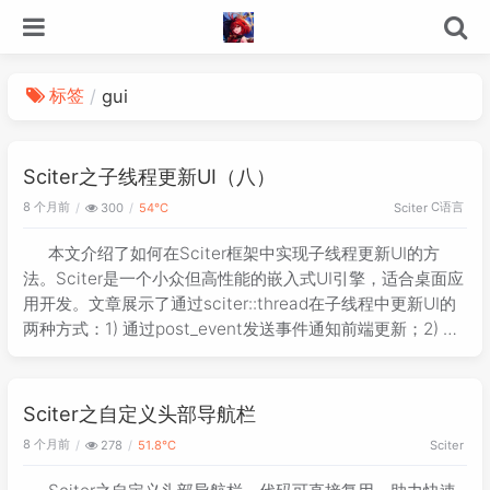
标签
gui
Sciter之子线程更新UI（八）
8 个月前
C语言
300
54℃
Sciter
本文介绍了如何在Sciter框架中实现子线程更新UI的方
法。Sciter是一个小众但高性能的嵌入式UI引擎，适合桌面应
用开发。文章展示了通过sciter::thread在子线程中更新UI的
两种方式：1) 通过post_event发送事件通知前端更新；2) 直
接调用前端JavaScript函数。这两种方法都适用于耗时任务
场景，如文件下载完成后更新界面。文中提供了完整的C++和
前端JavaScript代码示例，包括线程创建、事件处理和函数
Sciter之自定义头部导航栏
调用等关键环节。开发环境为Windows 10 + CLion2024
8 个月前
278
51.8℃
Sciter