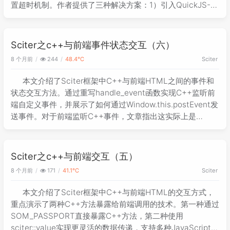
置超时机制。作者提供了三种解决方案：1）引入QuickJS-
NG作为替代执行器（复杂但可靠）；2）使用HxD工具修改
dll二进制数据延长超时时间（简单但不可靠）；3）购买商业
授权获取源码自行修改（深度玩家适用）。重点介绍了第二种
Sciter之c++与前端事件状态交互（六）
方法的详细操作步骤，包括使用HxD工具修改sciter.dll文件中
8 个月前
244
48.4℃
Sciter
20秒超时设置的具体字节序列替换过程。
本文介绍了Sciter框架中C++与前端HTML之间的事件和
状态交互方法。通过重写handle_event函数实现C++监听前
端自定义事件，并展示了如何通过Window.this.postEvent发
送事件。对于前端监听C++事件，文章指出这实际上是
C++调用JS方法的逆向过程，提供了调用前端JS函数的伪代
码示例。Sciter作为一个轻量级嵌入式UI引擎，适合追求性能
和原生集成的桌面应用开发。文中包含完整的代码示例和运行
Sciter之c++与前端交互（五）
效果截图，演示了双向通信的实现方式。
8 个月前
171
41.1℃
Sciter
本文介绍了Sciter框架中C++与前端HTML的交互方式，
重点演示了两种C++方法暴露给前端调用的技术。第一种通过
SOM_PASSPORT直接暴露C++方法，第二种使用
sciter::value实现更灵活的数据传递，支持多种JavaScript数