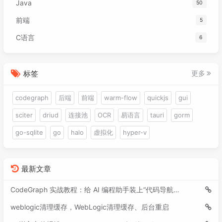
Java
50
前端
5
C语言
6
标签
更多
codegraph
后端
前端
warm-flow
quickjs
gui
sciter
driud
连接池
OCR
易语言
tauri
gorm
go-sqlite
go
halo
虚拟化
hyper-v
最新文章
CodeGraph 实战教程：给 AI 编程助手装上“代码导航仪”
weblogic清理缓存，WebLogic清理缓存、后台重启