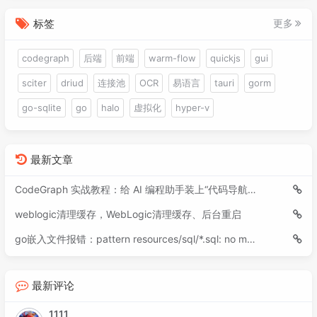
标签
更多
codegraph
后端
前端
warm-flow
quickjs
gui
sciter
driud
连接池
OCR
易语言
tauri
gorm
go-sqlite
go
halo
虚拟化
hyper-v
最新文章
CodeGraph 实战教程：给 AI 编程助手装上“代码导航仪”
weblogic清理缓存，WebLogic清理缓存、后台重启
go嵌入文件报错：pattern resources/sql/*.sql: no matching files found
最新评论
1111