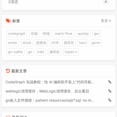
C语言
6
标签
更多
codegraph
后端
前端
warm-flow
quickjs
gui
sciter
driud
连接池
OCR
易语言
tauri
gorm
go-sqlite
go
halo
虚拟化
hyper-v
最新文章
CodeGraph 实战教程：给 AI 编程助手装上“代码导航仪”
weblogic清理缓存，WebLogic清理缓存、后台重启
go嵌入文件报错：pattern resources/sql/*.sql: no matching files found