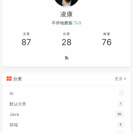
凌康
不停地磨炼轻
y
q
-
*
C
文章
分类
标签
87
28
76
分类
更多
AI
默认分类
1
Java
50
前端
5