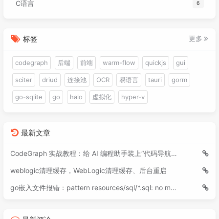
C语言
6
标签
更多
codegraph
后端
前端
warm-flow
quickjs
gui
sciter
driud
连接池
OCR
易语言
tauri
gorm
go-sqlite
go
halo
虚拟化
hyper-v
最新文章
CodeGraph 实战教程：给 AI 编程助手装上“代码导航仪”
weblogic清理缓存，WebLogic清理缓存、后台重启
go嵌入文件报错：pattern resources/sql/*.sql: no matching files found