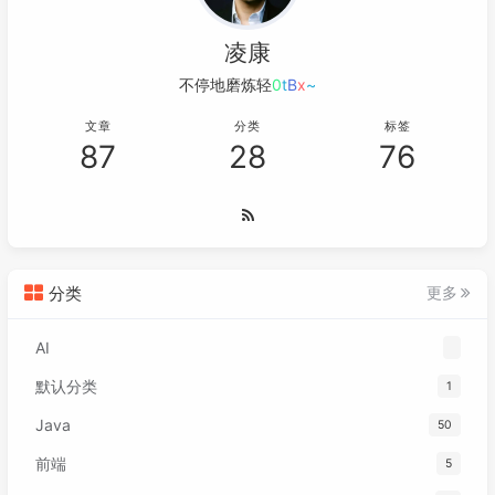
凌康
不停地磨炼轻易
_
4
o
"
8
文章
分类
标签
87
28
76
分类
更多
AI
默认分类
1
Java
50
前端
5