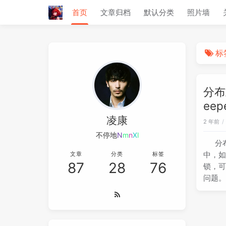
首页
文章归档
默认分类
照片墙
标
分布
eep
凌康
2 年前
不停地磨炼
-
"
\
#
)
分
中，
文章
分类
标签
87
28
76
锁，
问题。