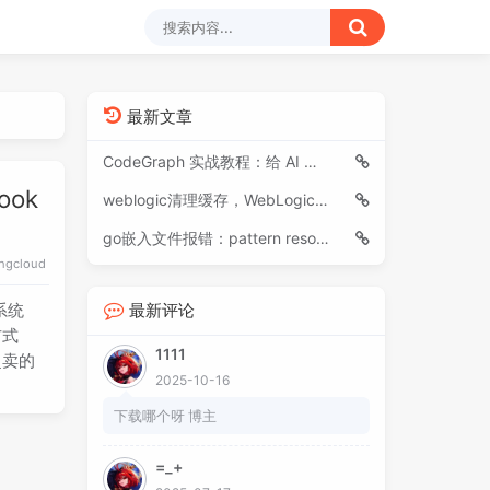
最新文章
CodeGraph 实战教程：给 AI 编程助手装上“代码导航仪”
ok
weblogic清理缓存，WebLogic清理缓存、后台重启
go嵌入文件报错：pattern resources/sql/*.sql: no matching files found
ingcloud
系统
最新评论
布式
1111
超卖的
2025-10-16
下载哪个呀 博主
=_+