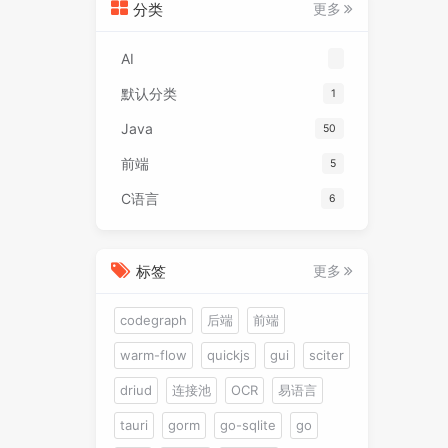
分类
更多
AI
默认分类
1
Java
50
前端
5
C语言
6
标签
更多
codegraph
后端
前端
warm-flow
quickjs
gui
sciter
driud
连接池
OCR
易语言
tauri
gorm
go-sqlite
go