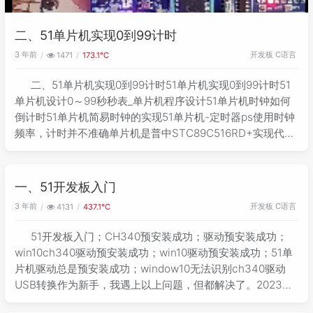
二、51单片机实现0到99计时
3 年前
开发板
C语言
1471
173.1℃
二、51单片机实现0到99计时51单片机实现0到99计时51
单片机设计0～99秒秒表_单片机程序设计51单片机时钟如何
倒计时51单片机简易时钟的实现51单片机-定时器ps使用时钟
频率，计时并不准确单片机是普中STC89C516RD+实现代码
#include <REGX52.H>typed
一、51开发板入门
3 年前
开发板
C语言
4131
437.1℃
51开发板入门；CH340预安装成功；驱动预安装成功；
win10ch340驱动预安装成功；win10驱动预安装成功；51单
片机驱动总是预安装成功；window10无法识别ch340驱动
USB转换作为新手，我遇上以上问题，但都解决了。2023年
3月29日，此篇记录为我第一次玩单片机，晚上下班回来就拿