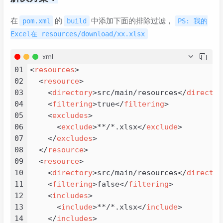
在
的
中添加下面的排除过滤，
pom.xml
build
PS: 我的
Excel在 resources/download/xx.xlsx
xml
01
<
resources
>
02
<
resource
>
03
<
directory
>
src/main/resources
</
director
04
<
filtering
>
true
</
filtering
>
05
<
excludes
>
06
<
exclude
>
**/*.xlsx
</
exclude
>
07
</
excludes
>
08
</
resource
>
09
<
resource
>
10
<
directory
>
src/main/resources
</
director
11
<
filtering
>
false
</
filtering
>
12
<
includes
>
13
<
include
>
**/*.xlsx
</
include
>
14
</
includes
>