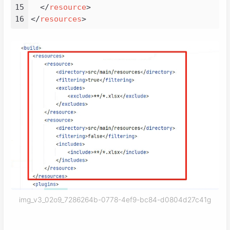
15
</
resource
>
16
</
resources
>
img_v3_02o9_7286264b-0778-4ef9-bc84-d0804d27c41g