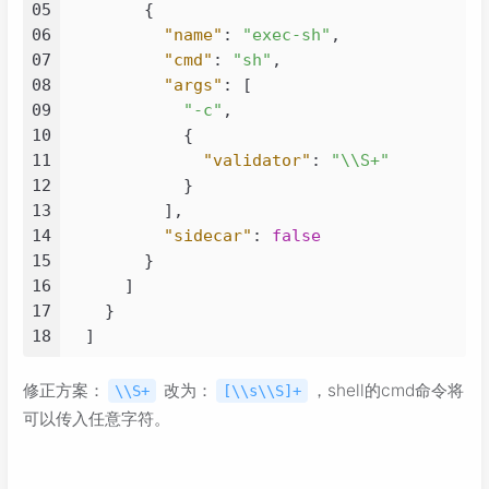
05
{
06
"name"
:
"exec-sh"
,
07
"cmd"
:
"sh"
,
08
"args"
:
[
09
"-c"
,
10
{
11
"validator"
:
"\\S+"
12
}
13
]
,
14
"sidecar"
:
false
15
}
16
]
17
}
18
]
修正方案：
改为：
，shell的cmd命令将
\\S+
[\\s\\S]+
可以传入任意字符。