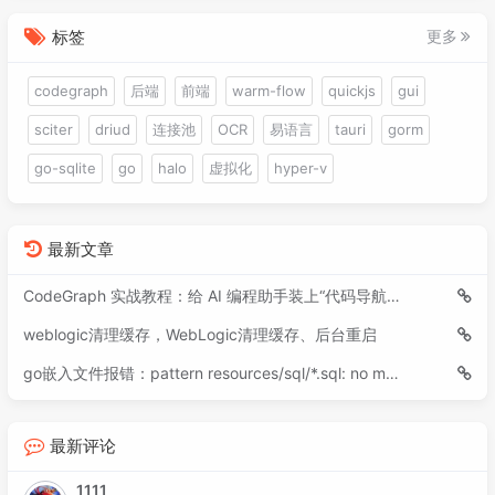
标签
更多
codegraph
后端
前端
warm-flow
quickjs
gui
sciter
driud
连接池
OCR
易语言
tauri
gorm
go-sqlite
go
halo
虚拟化
hyper-v
最新文章
CodeGraph 实战教程：给 AI 编程助手装上“代码导航仪”
weblogic清理缓存，WebLogic清理缓存、后台重启
go嵌入文件报错：pattern resources/sql/*.sql: no matching files found
最新评论
1111