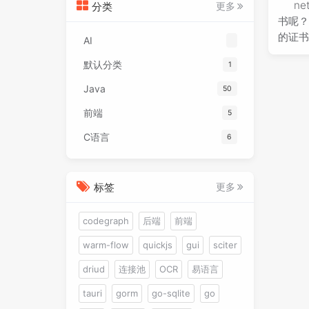
n
分类
更多
书呢？
的证书
AI
默认分类
1
Java
50
前端
5
C语言
6
标签
更多
codegraph
后端
前端
warm-flow
quickjs
gui
sciter
driud
连接池
OCR
易语言
tauri
gorm
go-sqlite
go