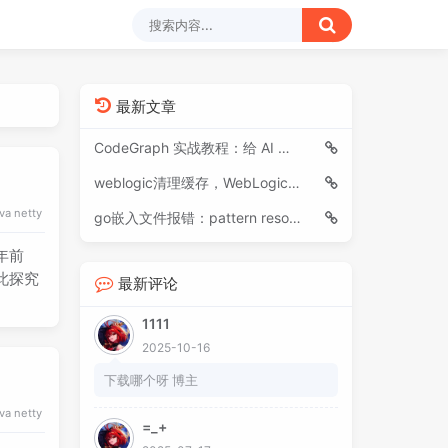
最新文章
CodeGraph 实战教程：给 AI 编程助手装上“代码导航仪”
weblogic清理缓存，WebLogic清理缓存、后台重启
va
netty
go嵌入文件报错：pattern resources/sql/*.sql: no matching files found
两年前
因此探究
最新评论
1111
2025-10-16
下载哪个呀 博主
va
netty
=_+