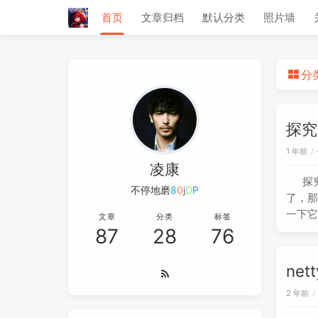
首页
文章归档
默认分类
照片墙
分
探究N
1 年前
凌康
探究
不停地磨炼轻
:
<
a
)
X
了，那时
一下它有
文章
分类
标签
87
28
76
ne
2 年前