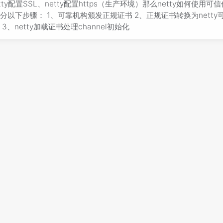
etty配置SSL、netty配置https（生产环境）那么netty如何使用可
分以下步骤： 1、可靠机构颁发正规证书 2、正规证书转换为netty
 3、netty加载证书处理channel初始化