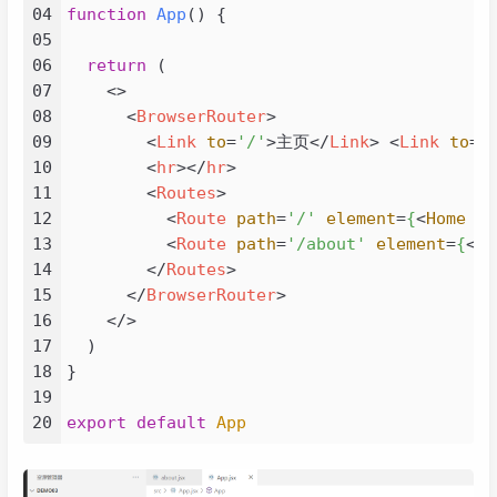
04
function
App
(
) {

05
06
return
 (

07
<>
08
<
BrowserRouter
>
09
<
Link
to
=
'/'
>
主页
</
Link
>
<
Link
to
=
'
10
<
hr
>
</
hr
>
11
<
Routes
>
12
<
Route
path
=
'/'
element
=
{
<
Home
 />
13
<
Route
path
=
'/about'
element
=
{
<
Ab
14
</
Routes
>
15
</
BrowserRouter
>
16
</>
17
  )

18
}

19
20
export
default
App