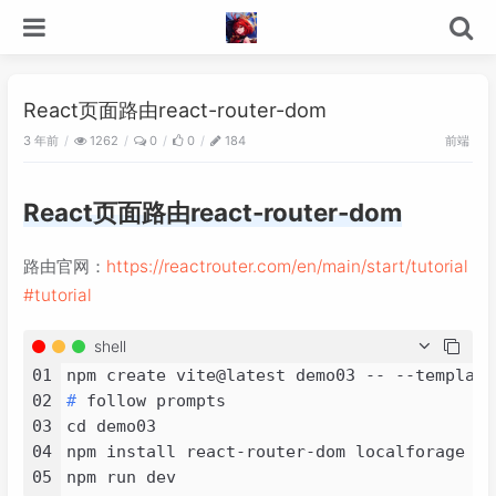
React页面路由react-router-dom
3 年前
前端
1262
0
0
184
React页面路由react-router-dom
路由官网：
https://reactrouter.com/en/main/start/tutorial
#tutorial
shell
01
02
# 
follow prompts
03
cd demo03

04
npm install react-router-dom localforage ma
05