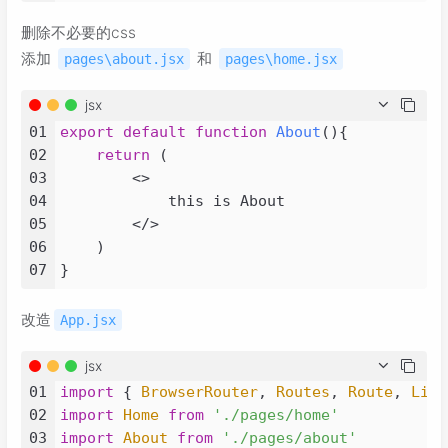
删除不必要的css
添加
和
pages\about.jsx
pages\home.jsx
jsx
01
export
default
function
About
(
){

02
return
 (

03
<>
04
            this is About

05
</>
06
    )

07
改造
App.jsx
jsx
01
import
 { 
BrowserRouter
, 
Routes
, 
Route
, 
Link
02
import
Home
from
'./pages/home'
03
import
About
from
'./pages/about'