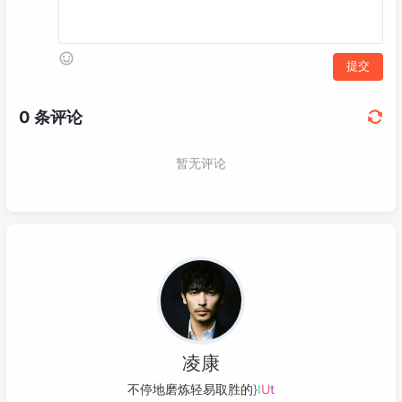
凌康
不停地磨炼轻易取胜的技巧
E
V