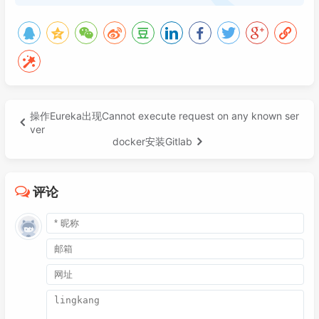
操作Eureka出现Cannot execute request on any known ser
ver
docker安装Gitlab
评论